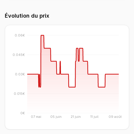
Évolution du prix
0.06€
0.045€
0.03€
0.015€
0€
07 mai
05 juin
21 juin
11 juil.
09 août