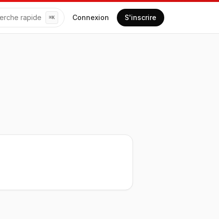
erche rapide
Connexion
S'inscrire
⌘
K