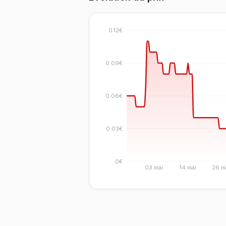
0.12€
0.09€
0.06€
0.03€
0€
03 mai
14 mai
26 m