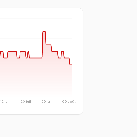
12 juil.
20 juil.
29 juil.
09 août