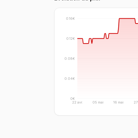
0.16€
0.12€
0.08€
0.04€
0€
22 avr.
05 mai
16 mai
27