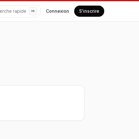
erche rapide
Connexion
S'inscrire
⌘
K