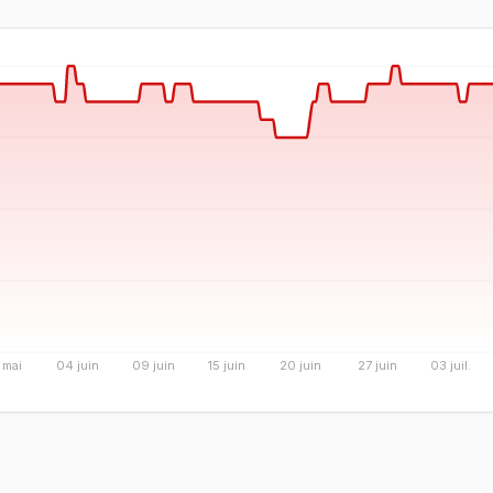
 mai
04 juin
09 juin
15 juin
20 juin
27 juin
03 juil.