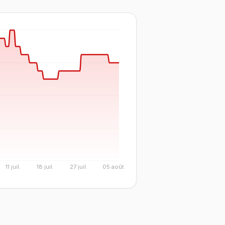
11 juil.
18 juil.
27 juil.
05 août