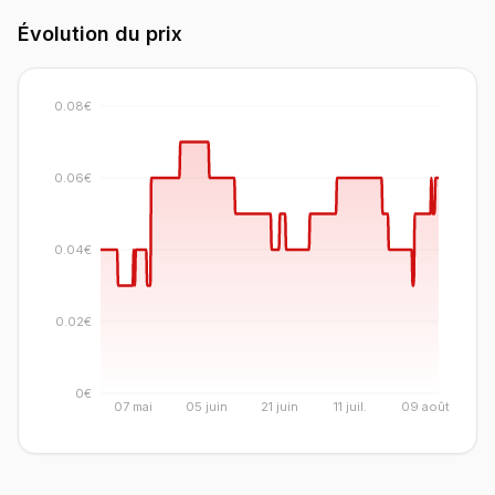
Évolution du prix
0.08€
0.06€
0.04€
0.02€
0€
07 mai
05 juin
21 juin
11 juil.
09 août