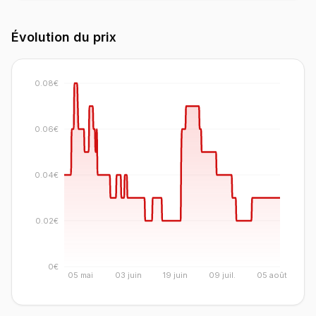
Évolution du prix
0.08€
0.06€
0.04€
0.02€
0€
05 mai
03 juin
19 juin
09 juil.
05 août