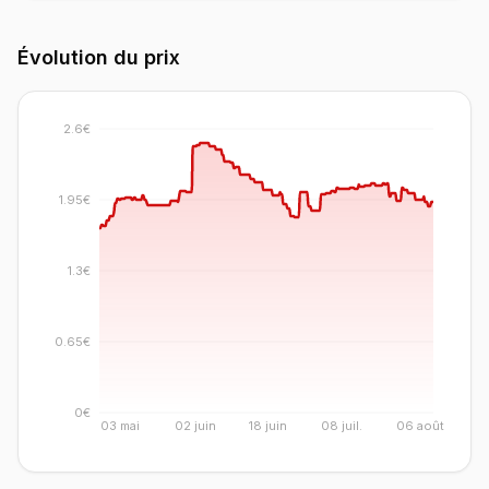
Évolution du prix
2.6€
1.95€
1.3€
0.65€
0€
03 mai
02 juin
18 juin
08 juil.
06 août