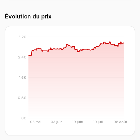
Évolution du prix
3.2€
2.4€
1.6€
0.8€
0€
05 mai
03 juin
19 juin
10 juil.
08 août