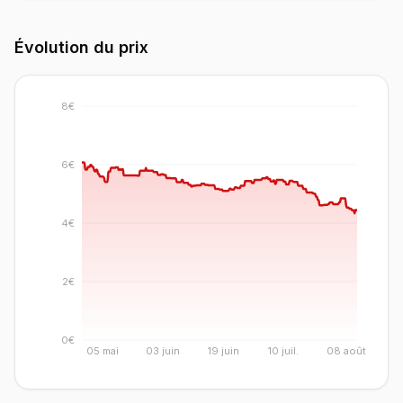
Évolution du prix
8€
6€
4€
2€
0€
05 mai
03 juin
19 juin
10 juil.
08 août