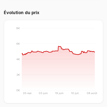
Évolution du prix
8€
6€
4€
2€
0€
05 mai
03 juin
19 juin
10 juil.
08 août