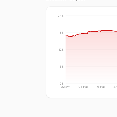
24€
18€
12€
6€
0€
22 avr.
05 mai
16 mai
27