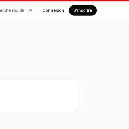
erche rapide
Connexion
S'inscrire
⌘
K