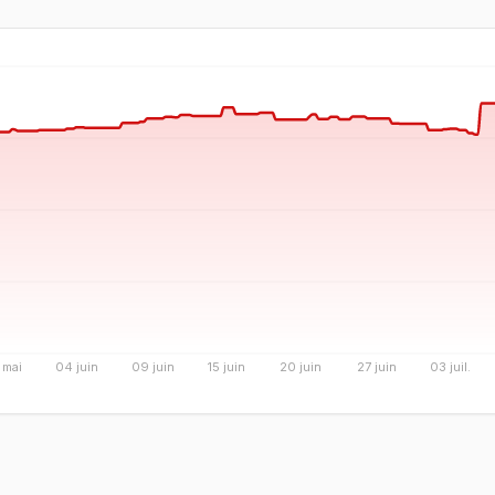
 mai
04 juin
09 juin
15 juin
20 juin
27 juin
03 juil.