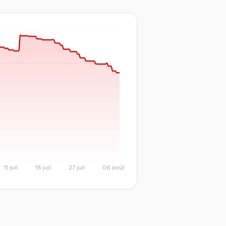
11 juil.
18 juil.
27 juil.
06 août