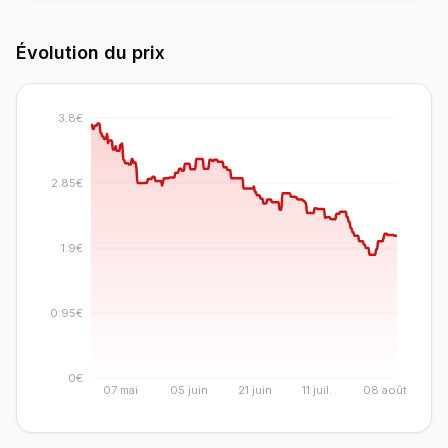
Évolution du prix
3.8€
2.85€
1.9€
0.95€
0€
07 mai
05 juin
21 juin
11 juil.
08 août