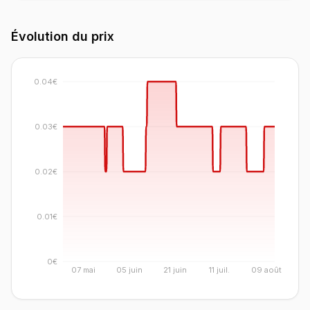
Évolution du prix
0.04€
0.03€
0.02€
0.01€
0€
07 mai
05 juin
21 juin
11 juil.
09 août