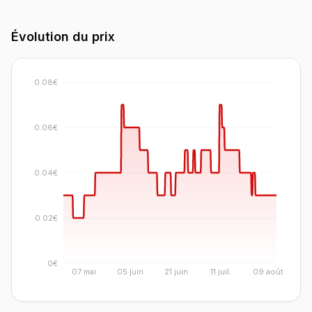
Évolution du prix
0.08€
0.06€
0.04€
0.02€
0€
07 mai
05 juin
21 juin
11 juil.
09 août