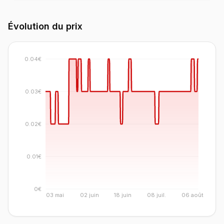
Évolution du prix
0.04€
0.03€
0.02€
0.01€
0€
03 mai
02 juin
18 juin
08 juil.
06 août