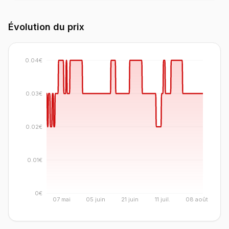
Évolution du prix
0.04€
0.03€
0.02€
0.01€
0€
07 mai
05 juin
21 juin
11 juil.
08 août