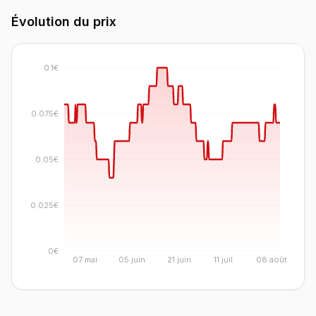
Évolution du prix
0.1€
0.075€
0.05€
0.025€
0€
07 mai
05 juin
21 juin
11 juil.
08 août