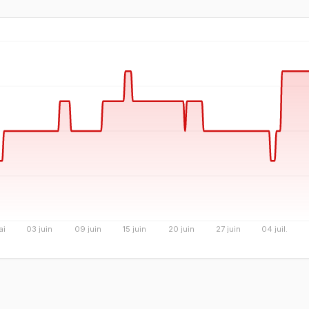
ai
03 juin
09 juin
15 juin
20 juin
27 juin
04 juil.