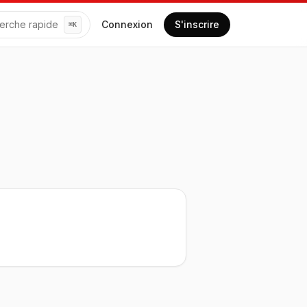
erche rapide
Connexion
S'inscrire
⌘
K