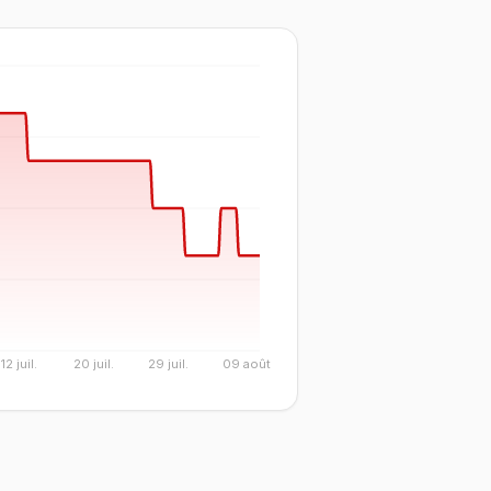
12 juil.
20 juil.
29 juil.
09 août