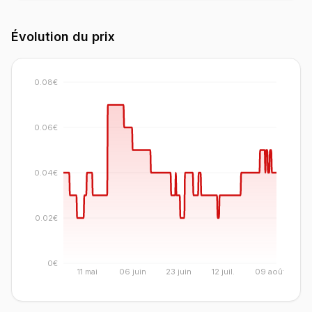
Évolution du prix
0.08€
0.06€
0.04€
0.02€
0€
11 mai
06 juin
23 juin
12 juil.
09 août