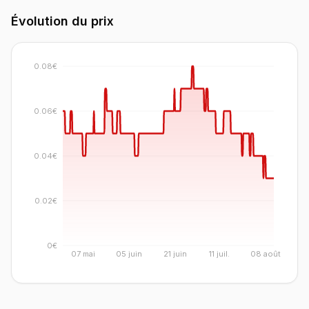
Évolution du prix
0.08€
0.06€
0.04€
0.02€
0€
07 mai
05 juin
21 juin
11 juil.
08 août