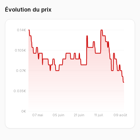
Évolution du prix
0.14€
0.105€
0.07€
0.035€
0€
07 mai
05 juin
21 juin
11 juil.
09 août