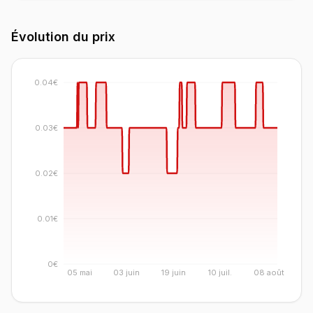
Évolution du prix
0.04€
0.03€
0.02€
0.01€
0€
05 mai
03 juin
19 juin
10 juil.
08 août