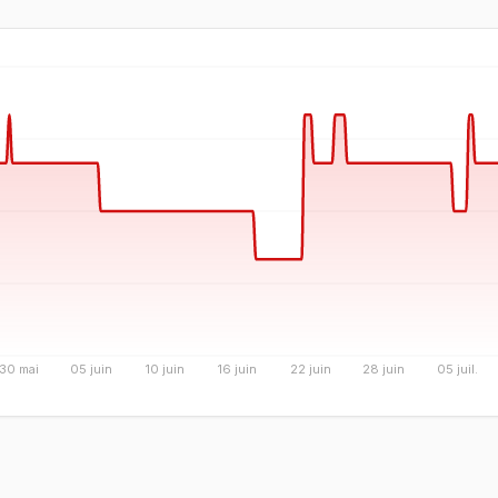
30 mai
05 juin
10 juin
16 juin
22 juin
28 juin
05 juil.