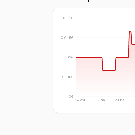
0.06€
0.045€
0.03€
0.015€
0€
24 avr.
07 mai
23 mai