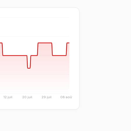
12 juil.
20 juil.
29 juil.
08 août