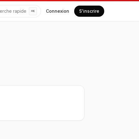
erche rapide
Connexion
S'inscrire
⌘
K