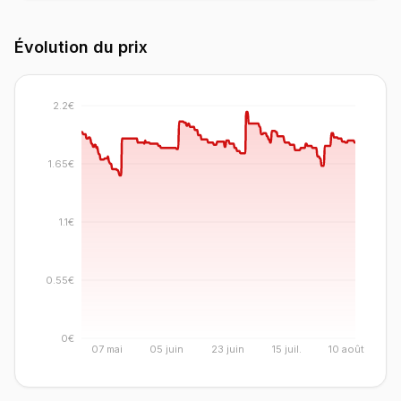
Évolution du prix
2.2€
1.65€
1.1€
0.55€
0€
07 mai
05 juin
23 juin
15 juil.
10 août