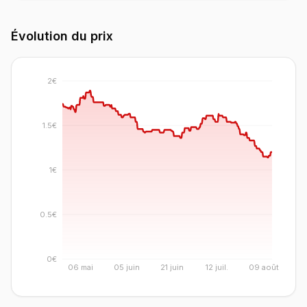
Évolution du prix
2€
1.5€
1€
0.5€
0€
06 mai
05 juin
21 juin
12 juil.
09 août