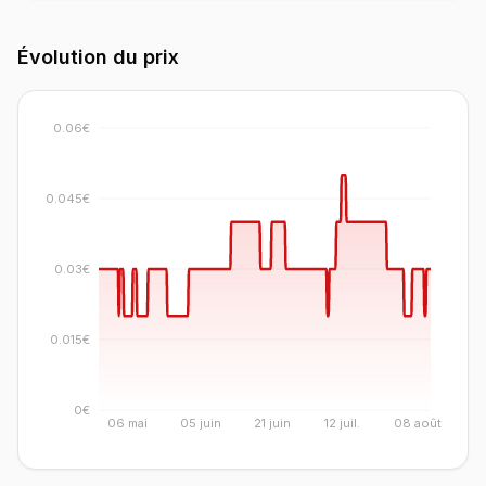
Évolution du prix
0.06€
0.045€
0.03€
0.015€
0€
06 mai
05 juin
21 juin
12 juil.
08 août