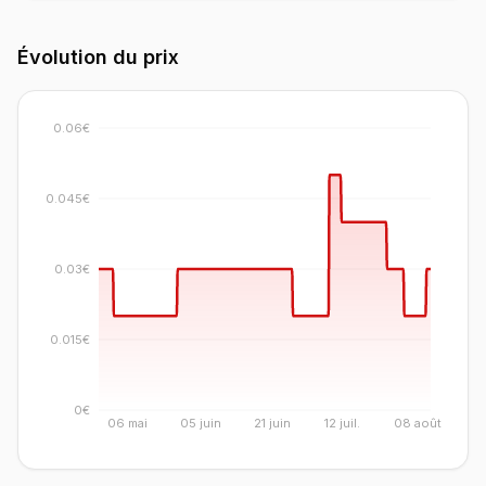
Évolution du prix
0.06€
0.045€
0.03€
0.015€
0€
06 mai
05 juin
21 juin
12 juil.
08 août