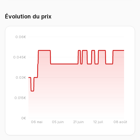
Évolution du prix
0.06€
0.045€
0.03€
0.015€
0€
06 mai
05 juin
21 juin
12 juil.
08 août