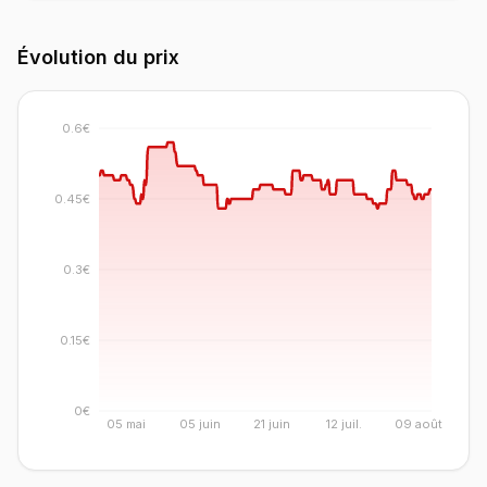
Évolution du prix
0.6€
0.45€
0.3€
0.15€
0€
05 mai
05 juin
21 juin
12 juil.
09 août