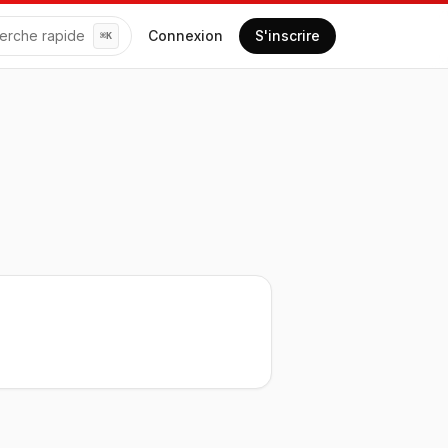
erche rapide
Connexion
S'inscrire
⌘
K