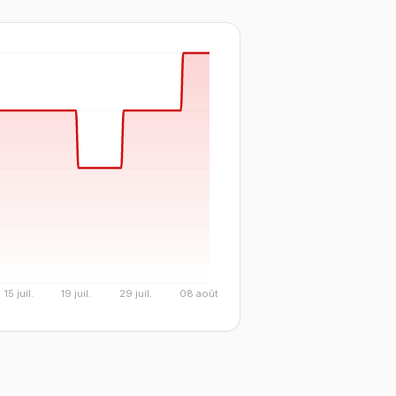
15 juil.
19 juil.
29 juil.
08 août