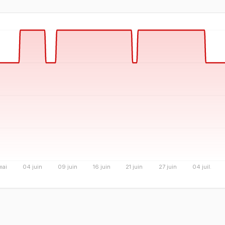
mai
04 juin
09 juin
16 juin
21 juin
27 juin
04 juil.