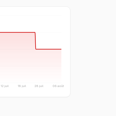
12 juil.
18 juil.
28 juil.
06 août