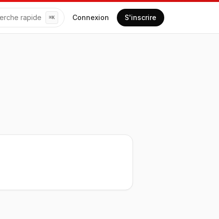
erche rapide
Connexion
S'inscrire
⌘
K