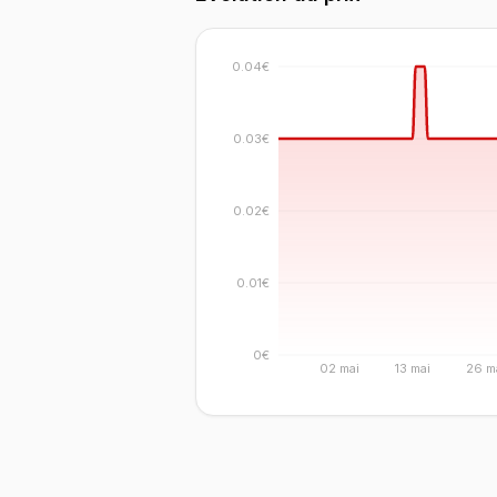
0.04€
0.03€
0.02€
0.01€
0€
02 mai
13 mai
26 m