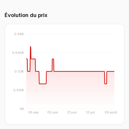
Évolution du prix
0.06€
0.045€
0.03€
0.015€
0€
05 mai
05 juin
21 juin
12 juil.
09 août