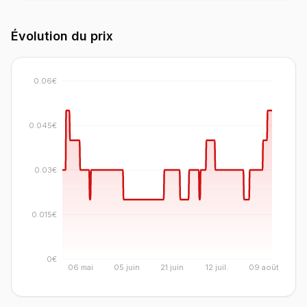
Évolution du prix
0.06€
0.045€
0.03€
0.015€
0€
06 mai
05 juin
21 juin
12 juil.
09 août