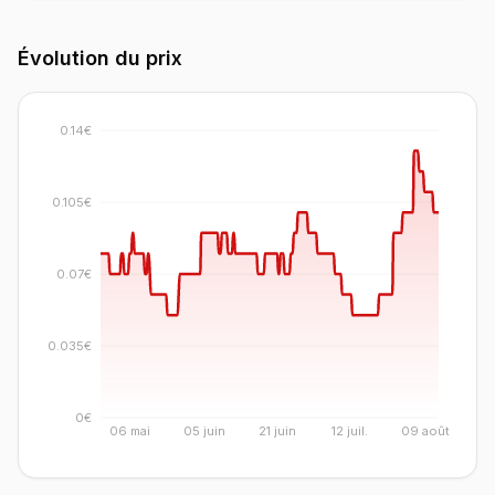
Évolution du prix
0.14€
0.105€
0.07€
0.035€
0€
06 mai
05 juin
21 juin
12 juil.
09 août