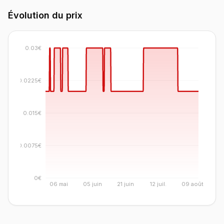
Évolution du prix
0.03€
0.0225€
0.015€
0.0075€
0€
06 mai
05 juin
21 juin
12 juil.
09 août