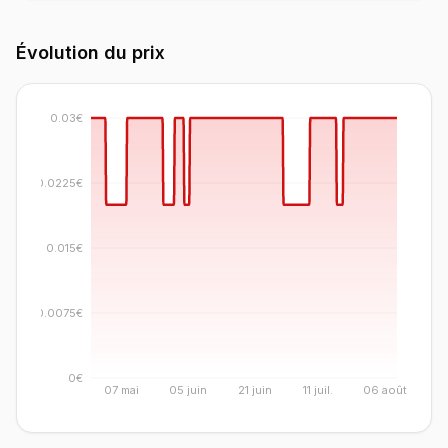
Évolution du prix
0.03€
0.0225€
0.015€
0.0075€
0€
07 mai
05 juin
21 juin
11 juil.
06 août