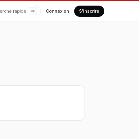
erche rapide
Connexion
S'inscrire
⌘
K