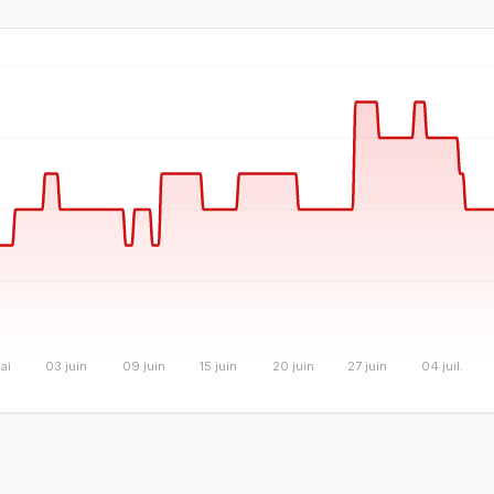
ai
03 juin
09 juin
15 juin
20 juin
27 juin
04 juil.