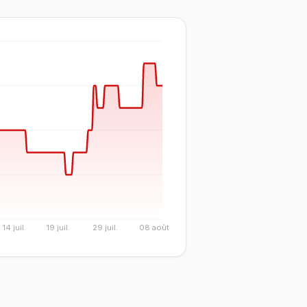
14 juil.
19 juil.
29 juil.
08 août