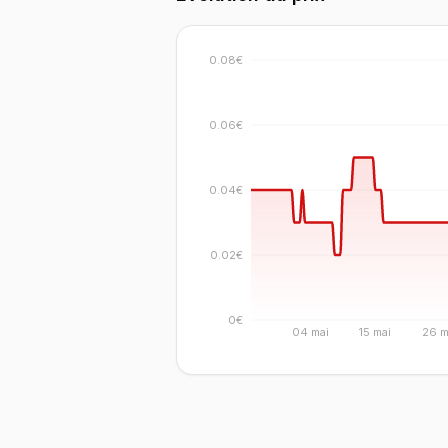
0.08€
0.06€
0.04€
0.02€
0€
04 mai
15 mai
26 m