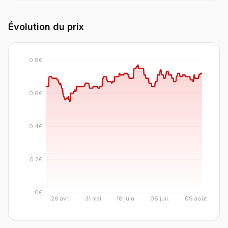
Évolution du prix
0.8€
0.6€
0.4€
0.2€
0€
28 avr.
31 mai
18 juin
08 juil.
09 août