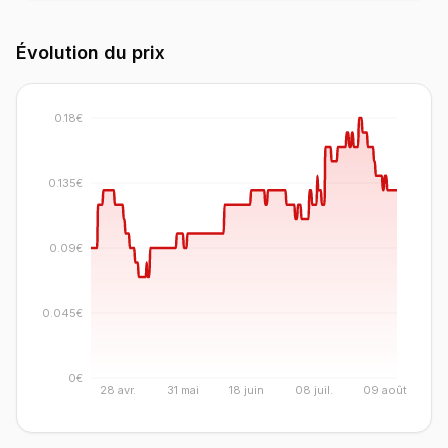
Évolution du prix
0.18€
0.135€
0.09€
0.045€
0€
28 avr.
31 mai
18 juin
08 juil.
09 août