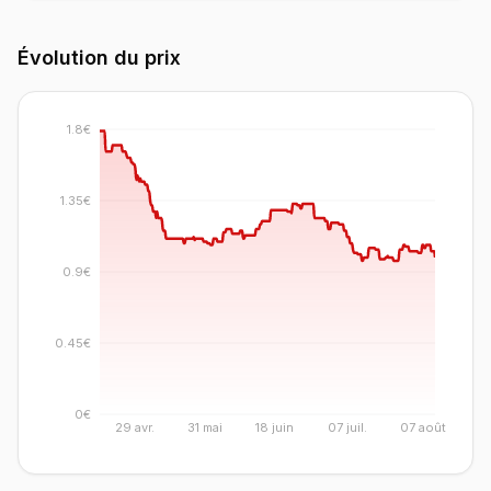
Évolution du prix
1.8€
1.35€
0.9€
0.45€
0€
29 avr.
31 mai
18 juin
07 juil.
07 août