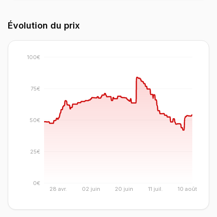
Évolution du prix
100€
75€
50€
25€
0€
28 avr.
02 juin
20 juin
11 juil.
10 août