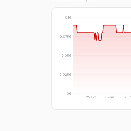
0.1€
0.075€
0.05€
0.025€
0€
25 avr.
07 mai
23 