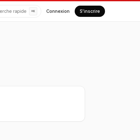
erche rapide
Connexion
S'inscrire
⌘
K