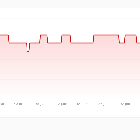
mai
30 mai
06 juin
12 juin
18 juin
25 juin
02 juil.