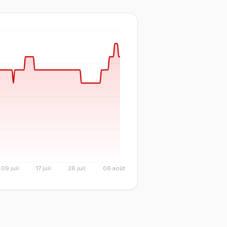
09 juil.
17 juil.
26 juil.
06 août