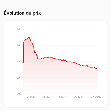
Évolution du prix
8€
6€
4€
2€
0€
01 mai
31 mai
18 juin
07 juil.
07 août