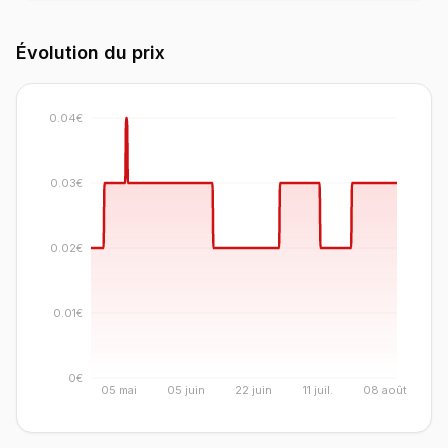
Évolution du prix
0.04€
0.03€
0.02€
0.01€
0€
05 mai
05 juin
22 juin
11 juil.
08 août