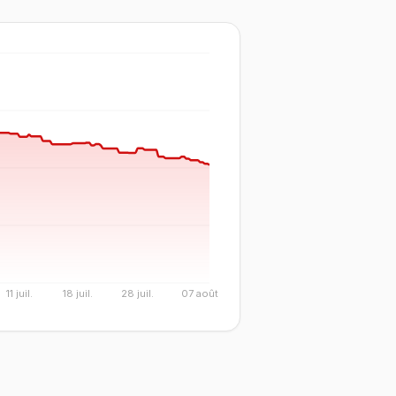
11 juil.
18 juil.
28 juil.
07 août