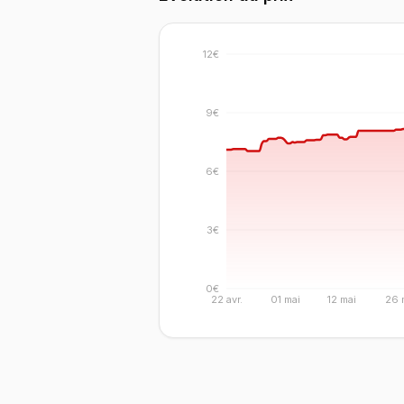
12€
9€
6€
3€
0€
22 avr.
01 mai
12 mai
26 