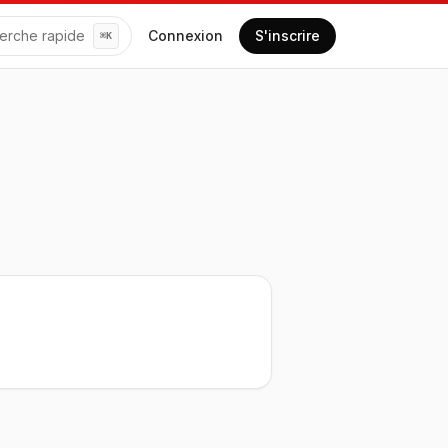
erche rapide
Connexion
S'inscrire
⌘
K