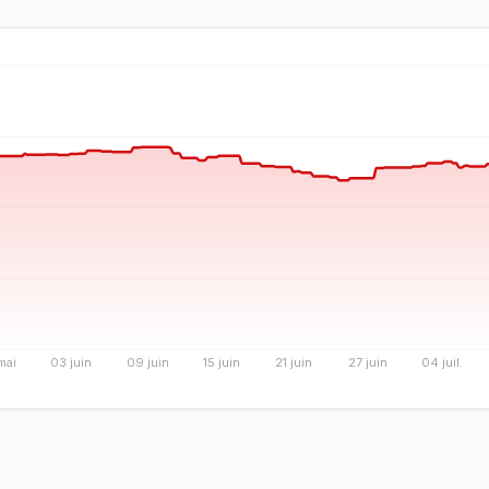
mai
03 juin
09 juin
15 juin
21 juin
27 juin
04 juil.