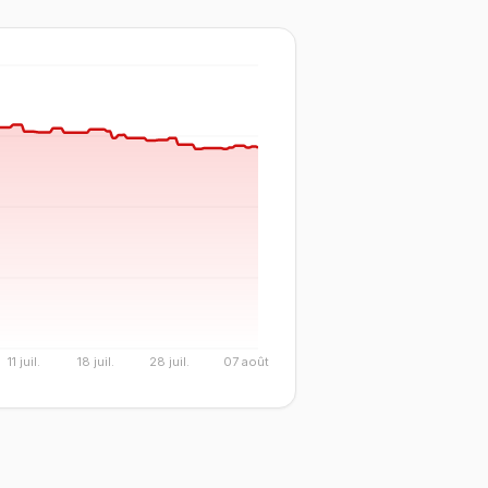
11 juil.
18 juil.
28 juil.
07 août