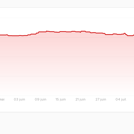
mai
03 juin
09 juin
15 juin
21 juin
27 juin
04 juil.