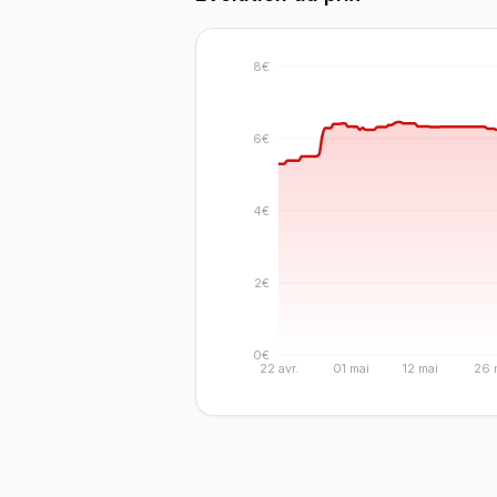
8€
6€
4€
2€
0€
22 avr.
01 mai
12 mai
26 