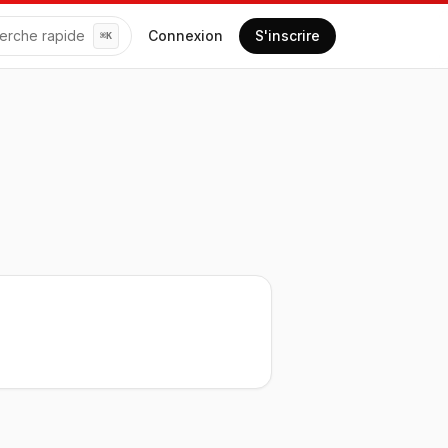
erche rapide
Connexion
S'inscrire
⌘
K