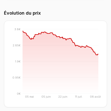
Évolution du prix
3.8€
2.85€
1.9€
0.95€
0€
05 mai
05 juin
22 juin
11 juil.
08 août