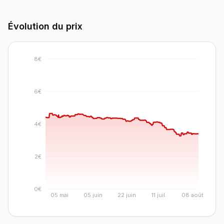
Évolution du prix
8€
6€
4€
2€
0€
05 mai
05 juin
22 juin
11 juil.
08 août