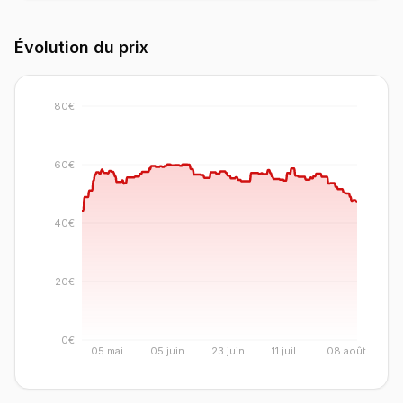
Évolution du prix
80€
60€
40€
20€
0€
05 mai
05 juin
23 juin
11 juil.
08 août