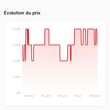
Évolution du prix
0.04€
0.03€
0.02€
0.01€
0€
04 mai
05 juin
23 juin
11 juil.
09 août