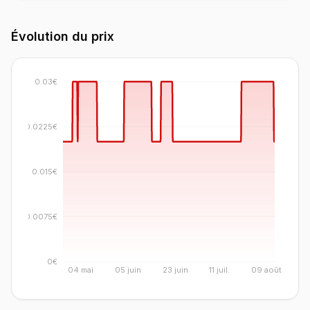
Évolution du prix
0.03€
0.0225€
0.015€
0.0075€
0€
04 mai
05 juin
23 juin
11 juil.
09 août